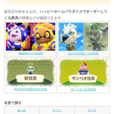
誕生日や好きなもの、
ハッピーホームパラダイスでオーダーして
くる家具
の情報などが確認できます。
Splatoonコラボ住民
ゼルダの伝説コラボ住民
Ver.2.0.0で追加された住民
サンリオコラボ住民
名前で探す
あ〜お
か〜こ
さ〜そ