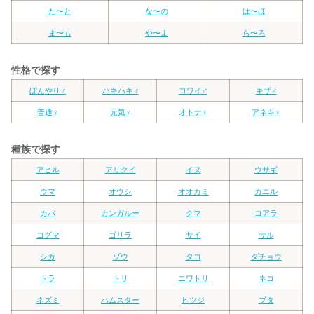
た〜と
な〜の
は〜ほ
ま〜も
や〜よ
ら〜ろ
性格で探す
ぼんやり♂
ハキハキ♂
コワイ♂
キザ♂
普通♀
元気♀
オトナ♀
アネキ♀
種族で探す
アヒル
アリクイ
イヌ
ウサギ
ウマ
オウシ
オオカミ
カエル
カバ
カンガルー
クマ
コアラ
コグマ
ゴリラ
サイ
サル
シカ
ゾウ
タコ
ダチョウ
トラ
トリ
ニワトリ
ネコ
ネズミ
ハムスター
ヒツジ
ブタ