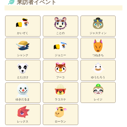
来訪者イベント
かいぞく
ことの
ジャスティン
シャンク
ジョニー
つねきち
とたけけ
フーコ
ゆうたろう
ゆきだるま
ラコスケ
レイジ
レックス
ローラン