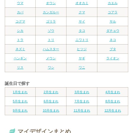
ウマ
オウシ
オオカミ
カエル
カバ
カンガルー
クマ
コアラ
コグマ
ゴリラ
サイ
サル
シカ
ゾウ
タコ
ダチョウ
トラ
トリ
ニワトリ
ネコ
ネズミ
ハムスター
ヒツジ
ブタ
ペンギン
メウシ
ヤギ
ライオン
リス
ワシ
ワニ
誕生日で探す
1月生まれ
2月生まれ
3月生まれ
4月生まれ
5月生まれ
6月生まれ
7月生まれ
8月生まれ
9月生まれ
10月生まれ
11月生まれ
12月生まれ
マイデザインまとめ