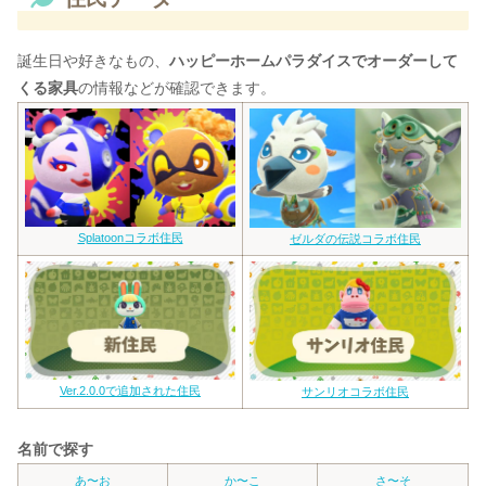
誕生日や好きなもの、
ハッピーホームパラダイスでオーダーして
くる家具
の情報などが確認できます。
Splatoonコラボ住民
ゼルダの伝説コラボ住民
Ver.2.0.0で追加された住民
サンリオコラボ住民
名前で探す
あ〜お
か〜こ
さ〜そ