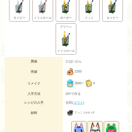
ネイビー
トリコロール
ボーダー
ドット
ネイビー
グリーン
トリコロール
買値
ひばいひん
2250
売値
3000 /
4
リメイク
入手方法
DIYで作る
レシピの入手
住民(
コワイ
)
材料
てっこうせき x3