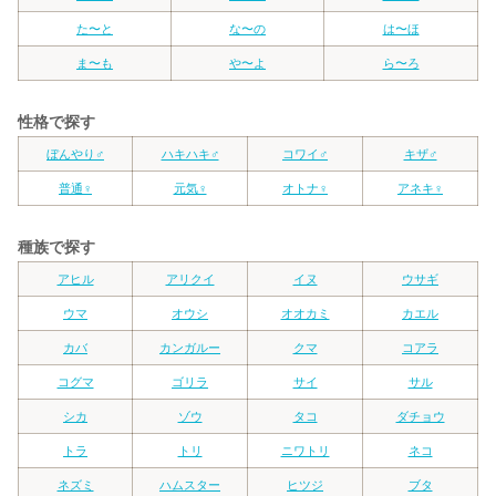
た〜と
な〜の
は〜ほ
ま〜も
や〜よ
ら〜ろ
性格で探す
ぼんやり♂
ハキハキ♂
コワイ♂
キザ♂
普通♀
元気♀
オトナ♀
アネキ♀
種族で探す
アヒル
アリクイ
イヌ
ウサギ
ウマ
オウシ
オオカミ
カエル
カバ
カンガルー
クマ
コアラ
コグマ
ゴリラ
サイ
サル
シカ
ゾウ
タコ
ダチョウ
トラ
トリ
ニワトリ
ネコ
ネズミ
ハムスター
ヒツジ
ブタ