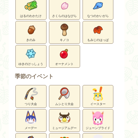
はるのわかたけ
さくらのはなびら
なつのかいがら
きのみ
キノコ
もみじのはっぱ
ゆきのけっしょう
オーナメント
季節のイベント
つり大会
ムシとり大会
イースター
メーデー
ミュージアムデー
ジューンブライド