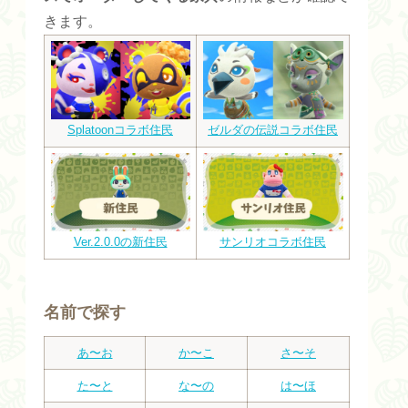
きます。
Splatoonコラボ住民
ゼルダの伝説コラボ住民
Ver.2.0.0の新住民
サンリオコラボ住民
名前で探す
あ〜お
か〜こ
さ〜そ
た〜と
な〜の
は〜ほ