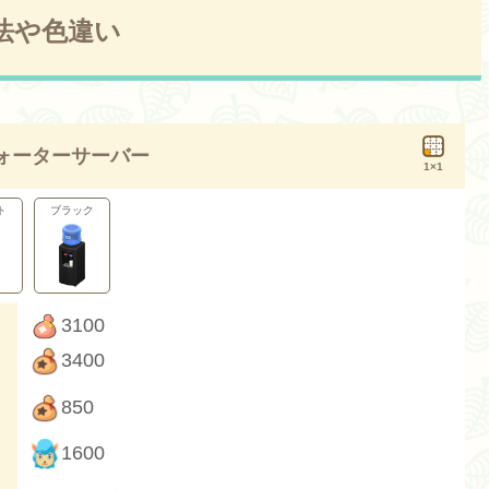
法や色違い
ォーターサーバー
1×1
ト
ブラック
3100
3400
850
1600