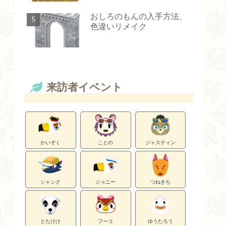
おしろのもんの入手方法、
色違いリメイク
来訪者イベント
かいぞく
ことの
ジャスティン
シャンク
ジョニー
つねきち
とたけけ
フーコ
ゆうたろう