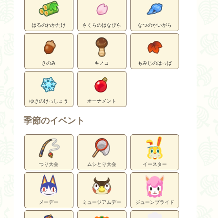
はるのわかたけ
さくらのはなびら
なつのかいがら
きのみ
キノコ
もみじのはっぱ
ゆきのけっしょう
オーナメント
季節のイベント
つり大会
ムシとり大会
イースター
メーデー
ミュージアムデー
ジューンブライド