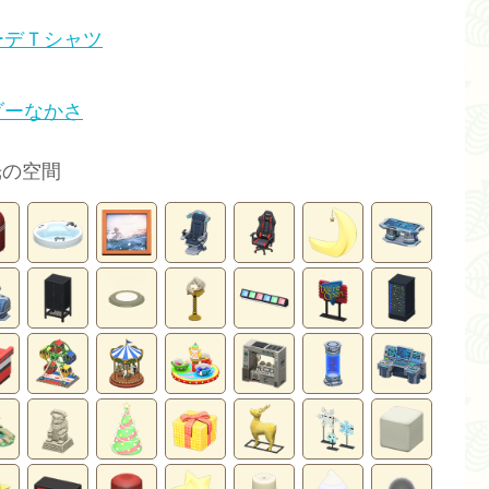
ーデＴシャツ
ダーなかさ
光の空間