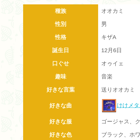
種族
オオカミ
性別
男
性格
キザA
誕生日
12月6日
口ぐせ
オゥイェ
趣味
音楽
好きな言葉
送りオオカミ
けけメタ
好きな曲
好きな服
ゴージャス、
好きな色
ブラック、ホ