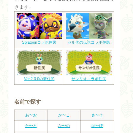
きます。
Splatoonコラボ住民
ゼルダの伝説コラボ住民
Ver.2.0.0の新住民
サンリオコラボ住民
名前で探す
あ〜お
か〜こ
さ〜そ
た〜と
な〜の
は〜ほ