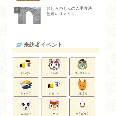
おしろのもんの入手方法、
色違いリメイク
来訪者イベント
かいぞく
ことの
ジャスティン
シャンク
ジョニー
つねきち
とたけけ
フーコ
ゆうたろう