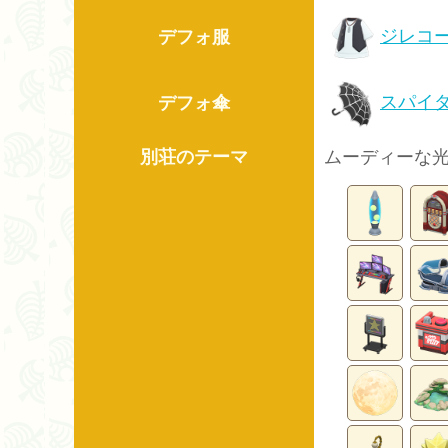
ジレコ
デフォ服
スパイ
デフォ傘
別荘のテーマ
ムーディーな