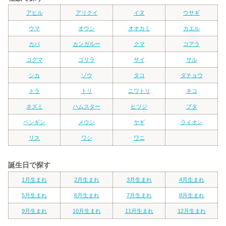
アヒル
アリクイ
イヌ
ウサギ
ウマ
オウシ
オオカミ
カエル
カバ
カンガルー
クマ
コアラ
コグマ
ゴリラ
サイ
サル
シカ
ゾウ
タコ
ダチョウ
トラ
トリ
ニワトリ
ネコ
ネズミ
ハムスター
ヒツジ
ブタ
ペンギン
メウシ
ヤギ
ライオン
リス
ワシ
ワニ
誕生日で探す
1月生まれ
2月生まれ
3月生まれ
4月生まれ
5月生まれ
6月生まれ
7月生まれ
8月生まれ
9月生まれ
10月生まれ
11月生まれ
12月生まれ