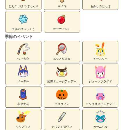
どんぐり/まつぼっくり
キノコ
もみじのはっぱ
ゆきのけっしょう
オーナメント
季節のイベント
つり大会
ムシとり大会
イースター
メーデー
国際ミュージアムデー
ジューンブライド
花火大会
ハロウィン
サンクスギビングデー
クリスマス
カウントダウン
カーニバル