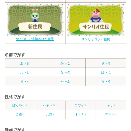
Ver.2.0.0で追加された住民
サンリオコラボ住民
名前で探す
あ〜お
か〜こ
さ〜そ
た〜と
な〜の
は〜ほ
ま〜も
や〜よ
ら〜ろ
性格で探す
ぼんやり♂
ハキハキ♂
コワイ♂
キザ♂
普通♀
元気♀
オトナ♀
アネキ♀
種族で探す