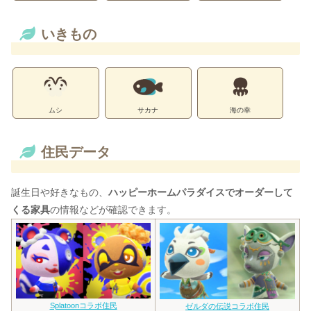
いきもの
ムシ
サカナ
海の幸
住民データ
誕生日や好きなもの、
ハッピーホームパラダイスでオーダーして
くる家具
の情報などが確認できます。
Splatoonコラボ住民
ゼルダの伝説コラボ住民