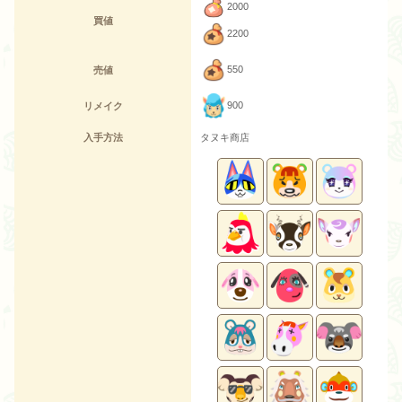
2000
買値
2200
550
売値
900
リメイク
入手方法
タヌキ商店