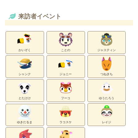
来訪者イベント
かいぞく
ことの
ジャスティン
シャンク
ジョニー
つねきち
とたけけ
フーコ
ゆうたろう
ゆきだるま
ラコスケ
レイジ