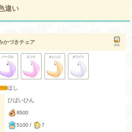
色違い
みかづきチェア
2×1
パープル
ピンク
オレンジ
ホワイト
ほし
ひばいひん
8500
5100 /
7