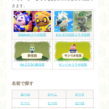
きます。
Splatoonコラボ住民
ゼルダの伝説コラボ住民
Ver.2.0.0の新住民
サンリオコラボ住民
名前で探す
あ〜お
か〜こ
さ〜そ
た〜と
な〜の
は〜ほ