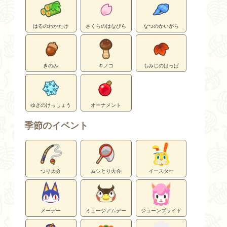
はるのわかたけ
さくらのはなびら
なつのかいがら
きのみ
キノコ
もみじのはっぱ
ゆきのけっしょう
オーナメント
季節のイベント
つり大会
ムシとり大会
イースター
メーデー
ミュージアムデー
ジューンブライド