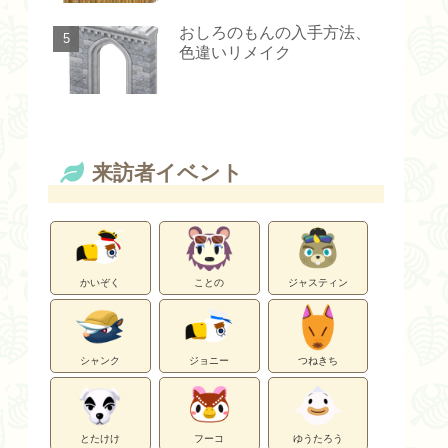
おしろのもんの入手方法、
色違いリメイク
来訪者イベント
かいぞく
ことの
ジャスティン
シャンク
ジョニー
つねきち
とたけけ
フーコ
ゆうたろう